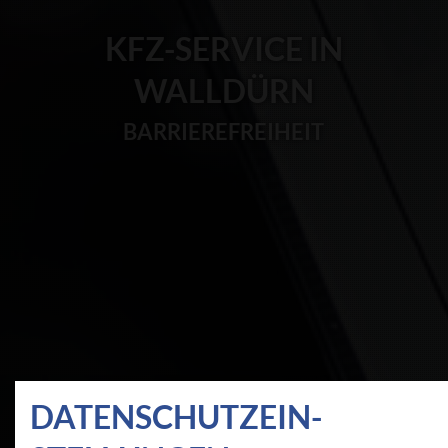
KFZ-SERVICE IN
WALLDÜRN
BARRIEREFREIHEIT
DATEN­SCHUTZ­EIN­