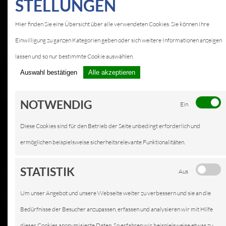
STELLUNGEN
Hier finden Sie eine Übersicht über alle verwendeten Cookies. Sie können Ihre
Einwilligung zu ganzen Kategorien geben oder sich weitere Informationen anzeigen
lassen und so nur bestimmte Cookie auswählen.
Auswahl bestätigen
Alle akzeptieren
NOTWENDIG
Ein
Diese Cookies sind für den Betrieb der Seite unbedingt erforderlich und
ermöglichen beispielsweise sicherheitsrelevante Funktionalitäten.
STATISTIK
Aus
Um unser Angebot und unsere Webseite weiter zu verbessern und sie an die
Bedürfnisse der Besucher anzupassen, erfassen und analysieren wir mit Hilfe
dieser Cookies anonymisierte Daten. So erfahren wir beispielsweise etwas zu